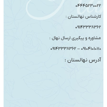
04445230022
کارشناس نهالستان :
09143338362
مشاوره و پیگیری ارسال نهال :
09104101070 – 09143338362
آدرس نهالستان :