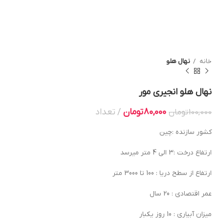
خانه
نهال هلو
نهال هلو انجیری مور
80,000
تومان
تعداد
100,000
تومان
کشور سازنده :چین
ارتفاع درخت :3 الی 4 متر میرسد
ارتفاع از سطح دریا : 100 تا 3000 متر
عمر اقتصادی : 20 سال
میزان آبیاری : 10 روز یکبار