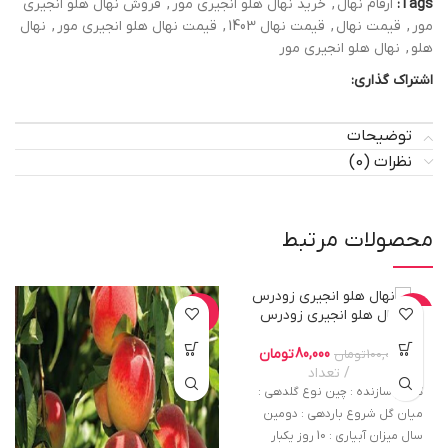
Tags:
ارقام نهال
,
خرید نهال هلو انجیری مور
,
فروش نهال هلو انجیری
مور
,
قیمت نهال
,
قیمت نهال 1403
,
قیمت نهال هلو انجیری مور
,
نهال
هلو
,
نهال هلو انجیری مور
اشتراک گذاری:
توضیحات
نظرات (0)
محصولات مرتبط
نهال هلو انجیری زودرس
-20%
-20%
80,000
تومان
100,000
تومان
تعداد
کشور سازنده : چین نوع گلدهی :
میان گل شروع باردهی : دومین
سال میزان آبیاری : 10 روز یکبار