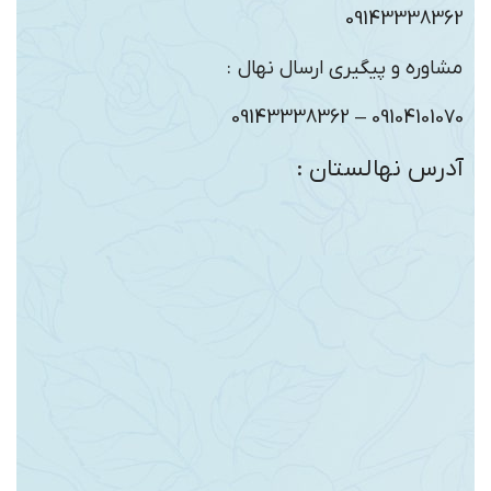
09143338362
مشاوره و پیگیری ارسال نهال :
09104101070 – 09143338362
آدرس نهالستان :