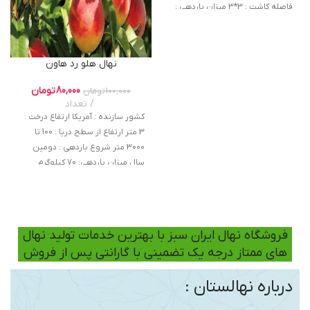
فاصله کاشت : 3*3 میزان باردهی :
60 کیلوگرم نوع خاک : رسی . شنی .
(ماسه ای ) لومی عمر اقتصادی : 18
سال ارتفاع از سطح دریا : 100 تا 2000
نهال هلو رد هاون
ارتفاع درخت : 3 متر باردهی در هکتار
:70 تن در هکتار
80,000
تومان
100,000
تومان
تعداد
‌کشور سازنده : آمریکا ارتفاع درخت :
3 متر ارتفاع از سطح دریا : 100 تا
3000 متر شروع باردهی : دومین
سال میزان باردهی: 70 کیلوگرم
باردهی در هکتار:80 تن در هکتار خاک
مناسب : شنی و لومی و رسی و ماسه
ای عمر اقتصادی : 15 سال میزان
آبیاری : 10 روز یکبار نوع گل : دیر گل
فروشگاه نهال ایران سبز با بهترین خدمات تولید نهال
های ممتاز درجه یک تضمینی با گارانتی پس از فروش
درباره نهالستان :