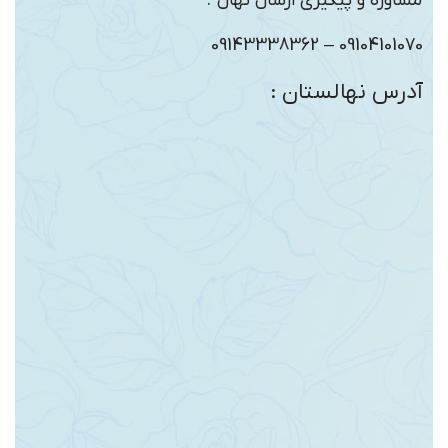
مشاوره و پیگیری ارسال نهال :
09104101070 – 09143338362
آدرس نهالستان :