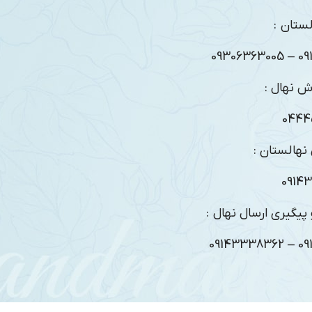
ستان :
09104
ش نهال :
0444
نهالستان :
0914
پیگیری ارسال نهال :
09104