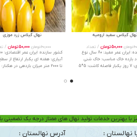
هال گیلاس سفید ارومیه
نهال گیلاس زرد موزی
50,000
تومان
تعداد
50,000
تومان
تع
60
تومان
60,000
تومان
کشور سازنده: ایران عمر مفید: 80 سال نوع
د بازده خاک مناسب: خاک شنی
لومی آبیاری: 7 روز یکبار فاصله کاشت: 5*5
ارتفاع از سطح دریا: 500 تا 900 متر از دریا می
تن شروع باردهی: از سال دوم
ز با بهترین خدمات تولید نهال های ممتاز درجه یک تضمینی ب
 نهالستان :
آدرس نهالستان :