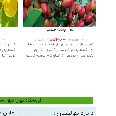
نهال پسته جندقی
ن
100,000
تومان
تعداد
150,000
تومان
,000
کشور سازنده: ایران شروع باردهی: دومین سال
نوع گلدهی: دیر گل میزان آبیاری : 15 روز
گلدهی: زو
یکبار میزان باردهی: 15 کیلو گرم فاصله کاشت
: 4*4 نوع خاک : رســی, شـــنی (مــاسـه ای),
گــچـی (آهـــکی), لــومـی عمر اقتصادی : 80
باشد .
ســـــــال عملکرد در هکتار : 12 تن محصــول
فروشگاه نهال ایران سب
درباره نهالستان :
تماس با