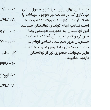
مدیر نهال
نهالستان نهال ایران سبز دارای مجوز رسمی
نهالکاری که در سایت نیز موجود میباشد با
101070 – 09306363005
هدف فروش نهال به صورت عمده و خرده
است تمامی ارقام تولیدی نهالستان میباشد
دفتر فرو
این نهالستان به مدیریت مهندس رضا
میرزائی و تیم مجرب آن آماده خدمت به
مشتریان عزیز میباشد . تمامی ارقام به
5230022
صورت تضمینی به فروش میرسد مشتریان
عزیز میتوانند حضوری نیز از نهالستان
کارشناس 
بازدید نماییند .
3338362
مشاوره و 
101070 – 09143338362