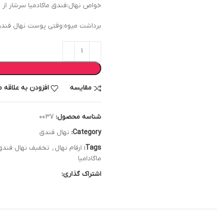
خواص نهال:فندق ماکادمیا سرشار از م
برداشت میوه:وقتی پوست نهال فندق ما
مقایسه
افزودن به علاقه 
شناسه محصول:
0037
Category:
نهال فندق
Tags:
ارقام نهال
,
تخفبف نهال فندق
ماگادامیا
اشتراک گذاری: