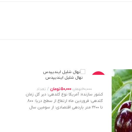
نهال شلیل ایندیپدس
-17%
-17%
50,000
تومان
تعداد
60,000
تومان
00
کشور سازنده: آمریکا نوع گلدهی: دیر گل زمان
گلدهی: فروردین ماه ارتفاع از سطح دریا: ۸۰۰
تا ۲۲۰۰ متر باردهی اقتصادی: از سومین سال
<p>&lt;p>&lt;p>&lt;p>&lt;p>&lt;p>میزان
شروع بار
عملکرد در هکتار: 60 تن عمر اقتصادی:10 سال
میزان آبیاری: هفته ای یکبار