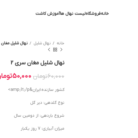
خانه
فروشگاه
لیست نهال ها
آموزش کاشت
خانه
نهال شلیل
نهال شلیل مغان س
نهال شلیل مغان سری 2
50,000
توما
60,000
تومان
کشور سازنده:ایران&amp;lt;/p>
نوع گلدهی: دیر گل
شروع باردهی: از دومین سال
میزان آبیاری: 7 روز یکبار