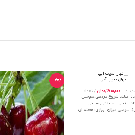
نهال سیب آبی
-25%
700,000
تومان
تعداد
80
تومان
ده: هلند شروع باردهی:سومین
ک: رســی, ســیلـتی, شـــنی
), لــومـی میزان آبیاری: هفته ای
یکبار ارتفاع از سطح دریا: 800 – 2000 عمر