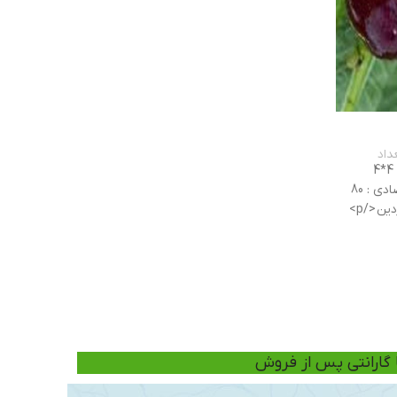
داد
کشور سازنده: فرانسه فاصله کاشت: 4*4
میزان آبیاری: 10 روز یک بار عمر اقتصادی : 80
سال زمان شکوفایی : در أواسط فروردین </p>
میزان هر
ا گارانتی پس از فروش