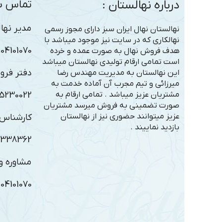
درباره نهالستان :
تماس با
مدیر نهال
نهالستان نهال ایران سبز دارای مجوز رسمی
نهالکاری که در سایت نیز موجود میباشد با
101070 – 09306363005
هدف فروش نهال به صورت عمده و خرده
است تمامی ارقام تولیدی نهالستان میباشد
دفتر فرو
این نهالستان به مدیریت مهندس رضا
میرزائی و تیم مجرب آن آماده خدمت به
مشتریان عزیز میباشد . تمامی ارقام به
5230022
صورت تضمینی به فروش میرسد مشتریان
عزیز میتوانند حضوری نیز از نهالستان
کارشناس 
بازدید نماییند .
3338362
مشاوره و 
101070 – 09143338362