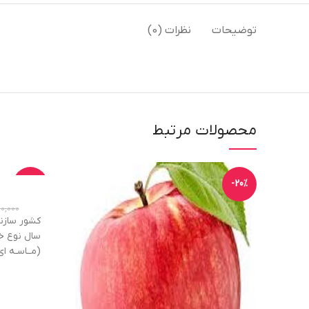
توضیحات
نظرات (0)
محصولات مرتبط
-13%
-20%
0,000
کشور سازن
سال نوع خا
(مــاسـه ای
اقتصادی: 30 سال فاصله کاشت: 3 * 3