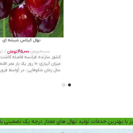
نهال گیلاس شیشه ای
45,000
تومان
تع
60,000
تومان
شروع باردهی :2 سال بعد کاشت 
میوه : حدودا 4 الی 5 گرم
ز با بهترین خدمات تولید نهال های ممتاز درجه یک تضمینی ب