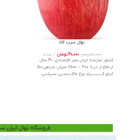
نهال سیب گالا
40,000
تومان
تعداد
50,000
تومان
کشور سازنده: ایران عمر اقتصادی: 40 سال
ارتفاع از دریا: 300 – 2500 میزان باردهی:50
کیلو گــــــــــــرم نوع خاک:رســی, ســیلـتی,
شـــنی (مــاسـه ای), لــومـی شروع باردهی:
دومین ســـــــــال میزان آبیاری: 10 روز یـکـــبار
فاصله کاشت: 4 * 4 عملکرد در هکتار:چـهل
تن محصــول
فروشگاه نهال ایران سب