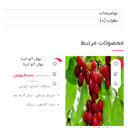
توضیحات
نظرات (0)
محصولات مرتبط
نهال آلو الینا
-25%
-12%
60,000
تومان
80,000
تومان
تعداد
خواستگاه : آسیای جنوبی
شروع باردهی : سال 4 به بعد
زمان گلدهی : دیرگل
فاصله کاشت نهال : 4*4
میزان باردهی در هکتار : 120 تا 150