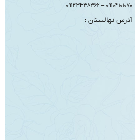
09104101070 – 09143338362
آدرس نهالستان :