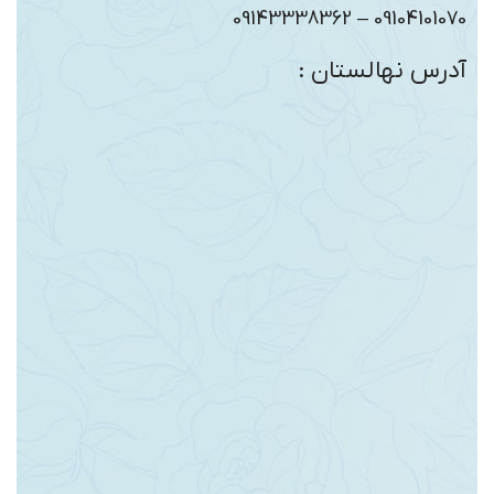
09104101070 – 09143338362
آدرس نهالستان :