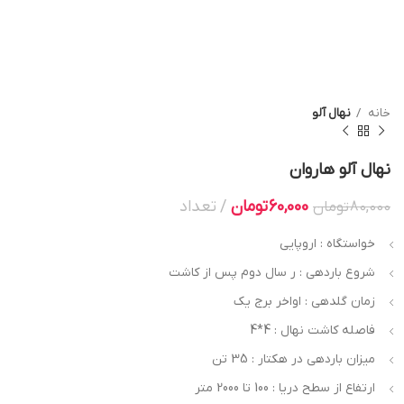
خانه
نهال آلو
نهال آلو هاروان
60,000
تومان
تعداد
80,000
تومان
خواستگاه : اروپایی
شروع باردهی : ر سال دوم پس از کاشت
زمان گلدهی : اواخر برج یک
فاصله کاشت نهال : 4*4
میزان باردهی در هکتار : 35 تن
ارتفاع از سطح دریا : 100 تا 2000 متر