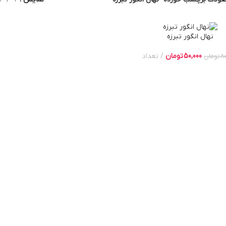
نهال انگور تبرزه
50,000
تومان
تعداد
8
تومان