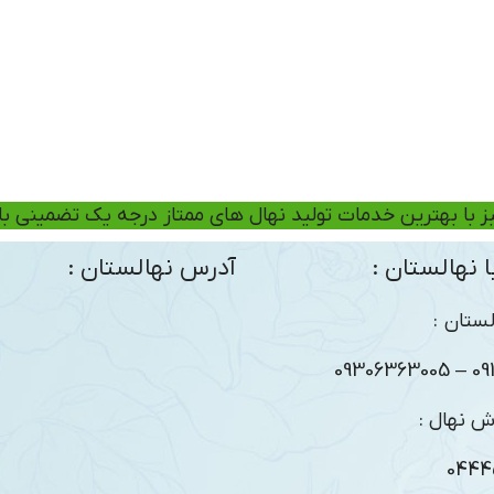
ز با بهترین خدمات تولید نهال های ممتاز درجه یک تضمینی ب
 نهالستان :
آدرس نهالستان :
ستان :
09104
ش نهال :
0444