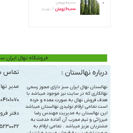
80,000
تومان
60,000
تومان
تعداد
فروشگاه نهال ایران سب
درباره نهالستان :
تماس با
مدیر نهال
نهالستان نهال ایران سبز دارای مجوز رسمی
نهالکاری که در سایت نیز موجود میباشد با
101070 – 09306363005
هدف فروش نهال به صورت عمده و خرده
است تمامی ارقام تولیدی نهالستان میباشد
دفتر فرو
این نهالستان به مدیریت مهندس رضا
میرزائی و تیم مجرب آن آماده خدمت به
مشتریان عزیز میباشد . تمامی ارقام به
5230022
صورت تضمینی به فروش میرسد مشتریان