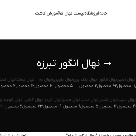
خانه
فروشگاه
لیست نهال ها
آموزش کاشت
نهال انگور تبرزه
نهال انجیر
نهال انگور
نهال بلک بری
نهال بلوبری
نهال به
نهال پسته
نهال تم
11 محصول
42 محصول
2 محصول
5 محصول
6 محصول
12 محصول
2 محصول
نهال سیب
نهال شلیل
نهال عناب
نهال فندق
نهال گردو
نهال گلابی
نهال گوجه
نه
19 محصول
12 محصول
5 محصول
9 محصول
19 محصول
23 محصول
6 محصول
22 محص
ولات برچسب خورده “نهال انگور تبرزه”
نمایش
9
4