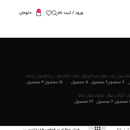
0
ورود / ثبت نام
0
تومان
شک
نهال توت
نهال خرمالو
نهال ذغال اخته
نهال زردآلو
نهال زرشک
8 محصول
9 محصول
5 محصول
15 محصول
3 محصول
ال گیلاس
نهال مرکبات
نهال هلو
ول
6 محصول
31 محصول
36
2