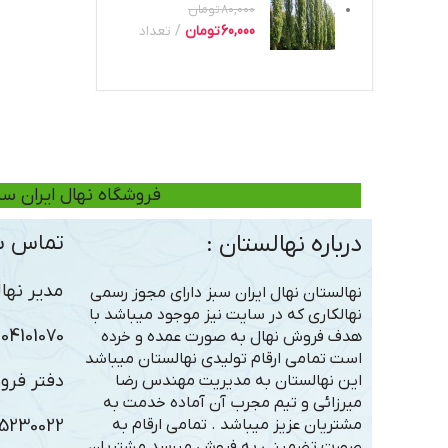
80,000
تومان
60,000
تومان
تعداد
فروشگاه نهال ایران سب
درباره نهالستان :
تماس با
مدیر نهال
نهالستان نهال ایران سبز دارای مجوز رسمی
نهالکاری که در سایت نیز موجود میباشد با
101070 – 09306363005
هدف فروش نهال به صورت عمده و خرده
است تمامی ارقام تولیدی نهالستان میباشد
دفتر فرو
این نهالستان به مدیریت مهندس رضا
میرزائی و تیم مجرب آن آماده خدمت به
مشتریان عزیز میباشد . تمامی ارقام به
5230022
صورت تضمینی به فروش میرسد مشتریان