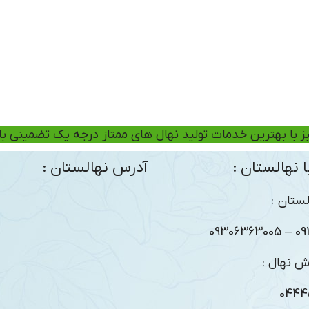
ز با بهترین خدمات تولید نهال های ممتاز درجه یک تضمینی ب
 نهالستان :
آدرس نهالستان :
ستان :
09104
ش نهال :
0444