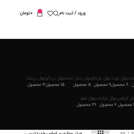
0
ورود / ثبت نام
0
تومان
شک
نهال توت
نهال خرمالو
نهال ذغال اخته
نهال زردآلو
نهال زرشک
8 محصول
9 محصول
5 محصول
15 محصول
3 محصول
ال گیلاس
نهال مرکبات
نهال هلو
ول
6 محصول
31 محصول
36
2