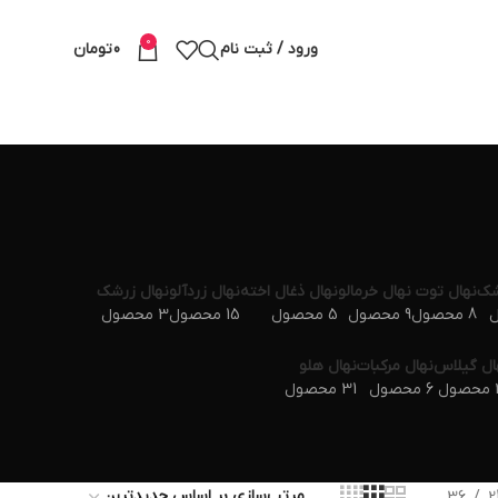
0
ورود / ثبت نام
0
تومان
شک
نهال توت
نهال خرمالو
نهال ذغال اخته
نهال زردآلو
نهال زرشک
8 محصول
9 محصول
5 محصول
15 محصول
3 محصول
ال گیلاس
نهال مرکبات
نهال هلو
ول
6 محصول
31 محصول
36
2