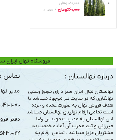
80,000
تومان
60,000
تومان
تعداد
فروشگاه نهال ایران سب
درباره نهالستان :
تماس با
مدیر نهال
نهالستان نهال ایران سبز دارای مجوز رسمی
نهالکاری که در سایت نیز موجود میباشد با
101070 – 09306363005
هدف فروش نهال به صورت عمده و خرده
است تمامی ارقام تولیدی نهالستان میباشد
دفتر فرو
این نهالستان به مدیریت مهندس رضا
میرزائی و تیم مجرب آن آماده خدمت به
مشتریان عزیز میباشد . تمامی ارقام به
5230022
صورت تضمینی به فروش میرسد مشتریان