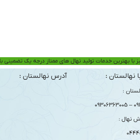
ز با بهترین خدمات تولید نهال های ممتاز درجه یک تضمینی ب
 نهالستان :
آدرس نهالستان :
ستان :
09104
ش نهال :
0444