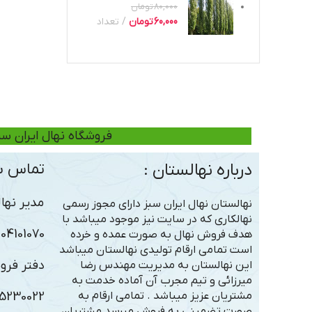
80,000
تومان
60,000
تومان
تعداد
فروشگاه نهال ایران سب
درباره نهالستان :
تماس با
مدیر نهال
نهالستان نهال ایران سبز دارای مجوز رسمی
نهالکاری که در سایت نیز موجود میباشد با
101070 – 09306363005
هدف فروش نهال به صورت عمده و خرده
است تمامی ارقام تولیدی نهالستان میباشد
دفتر فرو
این نهالستان به مدیریت مهندس رضا
میرزائی و تیم مجرب آن آماده خدمت به
مشتریان عزیز میباشد . تمامی ارقام به
5230022
صورت تضمینی به فروش میرسد مشتریان