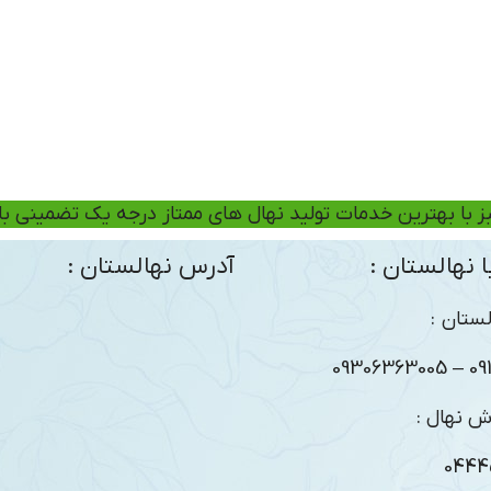
ز با بهترین خدمات تولید نهال های ممتاز درجه یک تضمینی ب
 نهالستان :
آدرس نهالستان :
ستان :
09104
ش نهال :
0444