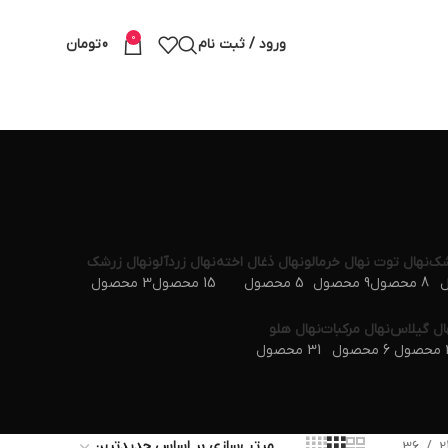
0
ورود / ثبت نام
0
تومان
شک
نهال توت
نهال خرمالو
نهال ذغال اخته
نهال زردآلو
نهال زرشک
8 محصول
9 محصول
5 محصول
15 محصول
3 محصول
ال گیلاس
نهال مرکبات
نهال هلو
ول
6 محصول
31 محصول
36
2