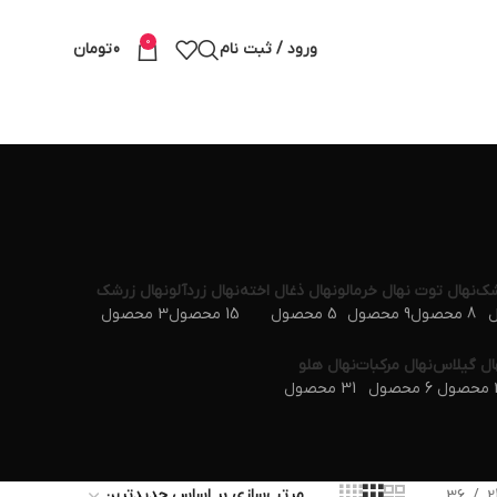
0
ورود / ثبت نام
0
تومان
شک
نهال توت
نهال خرمالو
نهال ذغال اخته
نهال زردآلو
نهال زرشک
8 محصول
9 محصول
5 محصول
15 محصول
3 محصول
ال گیلاس
نهال مرکبات
نهال هلو
ول
6 محصول
31 محصول
36
2