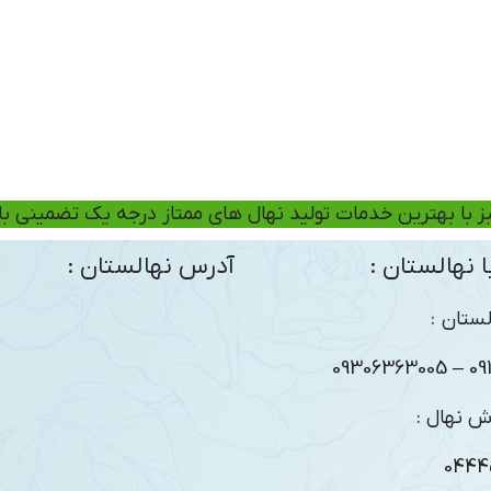
ز با بهترین خدمات تولید نهال های ممتاز درجه یک تضمینی ب
 نهالستان :
آدرس نهالستان :
ستان :
09104
ش نهال :
0444