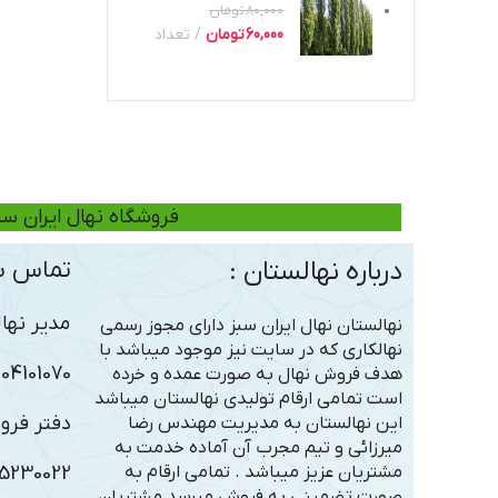
80,000
تومان
60,000
تومان
تعداد
فروشگاه نهال ایران سب
درباره نهالستان :
تماس با
مدیر نهال
نهالستان نهال ایران سبز دارای مجوز رسمی
نهالکاری که در سایت نیز موجود میباشد با
101070 – 09306363005
هدف فروش نهال به صورت عمده و خرده
است تمامی ارقام تولیدی نهالستان میباشد
دفتر فرو
این نهالستان به مدیریت مهندس رضا
میرزائی و تیم مجرب آن آماده خدمت به
مشتریان عزیز میباشد . تمامی ارقام به
5230022
صورت تضمینی به فروش میرسد مشتریان