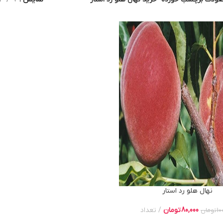
نهال هلو رد استار
80,000
تومان
تعداد
10
تومان