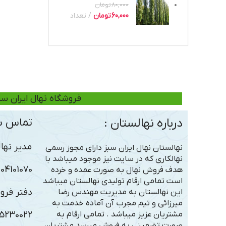
80,000
تومان
60,000
تومان
تعداد
فروشگاه نهال ایران سب
درباره نهالستان :
تماس با
مدیر نهال
نهالستان نهال ایران سبز دارای مجوز رسمی
نهالکاری که در سایت نیز موجود میباشد با
101070 – 09306363005
هدف فروش نهال به صورت عمده و خرده
است تمامی ارقام تولیدی نهالستان میباشد
دفتر فرو
این نهالستان به مدیریت مهندس رضا
میرزائی و تیم مجرب آن آماده خدمت به
مشتریان عزیز میباشد . تمامی ارقام به
5230022
صورت تضمینی به فروش میرسد مشتریان