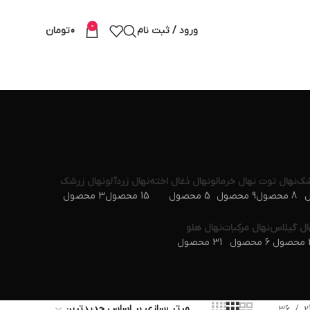
0
ورود / ثبت نام
0
تومان
شک
نهال توت
نهال خرمالو
نهال ذغال اخته
نهال زردآلو
نهال زرشک
8 محصول
9 محصول
5 محصول
15 محصول
3 محصول
ال گیلاس
نهال مرکبات
نهال هلو
ول
6 محصول
31 محصول
36
2