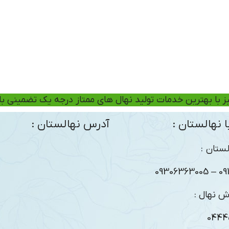
ز با بهترین خدمات تولید نهال های ممتاز درجه یک تضمینی ب
 نهالستان :
آدرس نهالستان :
ستان :
09104
ش نهال :
0444