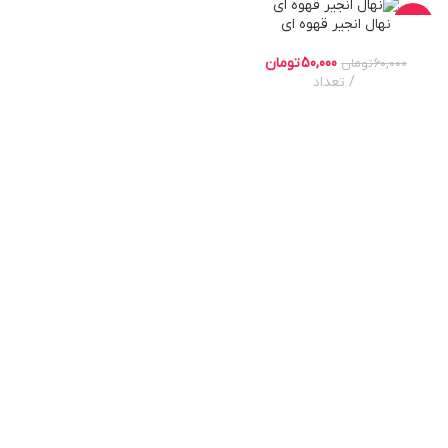
نهال انجیر قهوه ای
-17%
50,000
تومان
60,000
تومان
تعداد