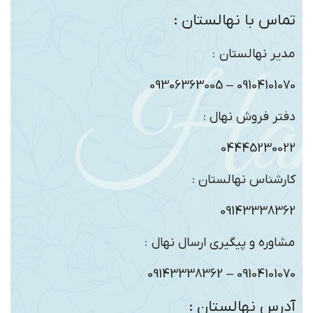
تماس با نهالستان :
مدیر نهالستان :
09104101070 – 09306363005
دفتر فروش نهال :
04445230022
کارشناس نهالستان :
09143338362
مشاوره و پیگیری ارسال نهال :
09104101070 – 09143338362
آدرس نهالستان :