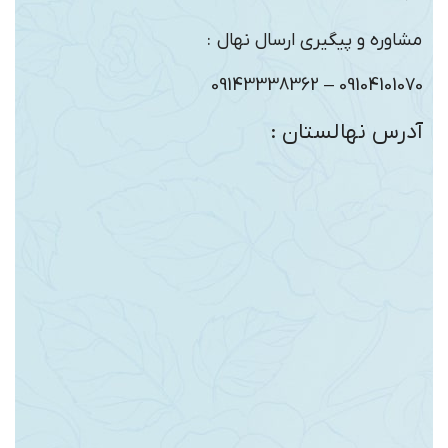
مشاوره و پیگیری ارسال نهال :
09104101070 – 09143338362
آدرس نهالستان :