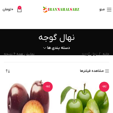
0
منو
0
تومان
نهال گوجه
دسته بندی ها
خانه
نهال گوجه
نمایش همه 6 نتیجه
مشاهده فیلترها
-18%
-18%